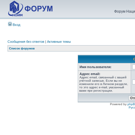
Форум Наци
Вход
Сообщения без ответов
|
Активные темы
Список форумов
Имя пользователя:
Адрес email:
Адрес email, связанный с вашей
учётной записью. Если вы не
изменили его в Личном разделе,
то это адрес e-mail, указанный
вами при регистрации.
Powered by
php
Рус