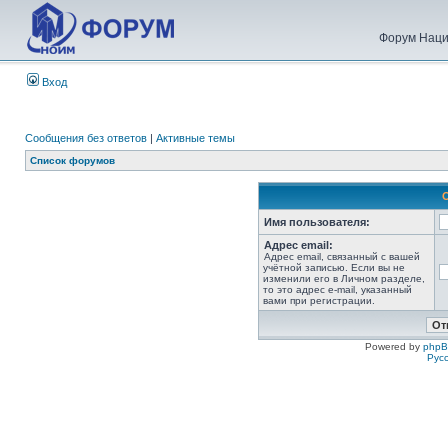
Форум Наци
Вход
Сообщения без ответов
|
Активные темы
Список форумов
Имя пользователя:
Адрес email:
Адрес email, связанный с вашей
учётной записью. Если вы не
изменили его в Личном разделе,
то это адрес e-mail, указанный
вами при регистрации.
Powered by
php
Рус