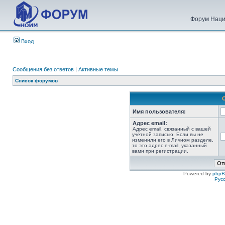
Форум Наци
Вход
Сообщения без ответов
|
Активные темы
Список форумов
Имя пользователя:
Адрес email:
Адрес email, связанный с вашей
учётной записью. Если вы не
изменили его в Личном разделе,
то это адрес e-mail, указанный
вами при регистрации.
Powered by
php
Рус