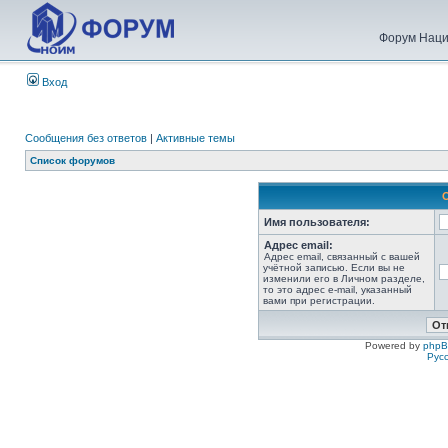
Форум Наци
Вход
Сообщения без ответов
|
Активные темы
Список форумов
Имя пользователя:
Адрес email:
Адрес email, связанный с вашей
учётной записью. Если вы не
изменили его в Личном разделе,
то это адрес e-mail, указанный
вами при регистрации.
Powered by
php
Рус