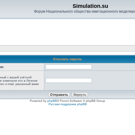
Simulation.su
Форум Национального общества имитационного моделир
Отослать пароль
ля:
анный с вашей учётной
не изменили его в Личном
рес e-mail, указанный вами
Powered by
phpBB
® Forum Software © phpBB Group
Русская поддержка phpBB