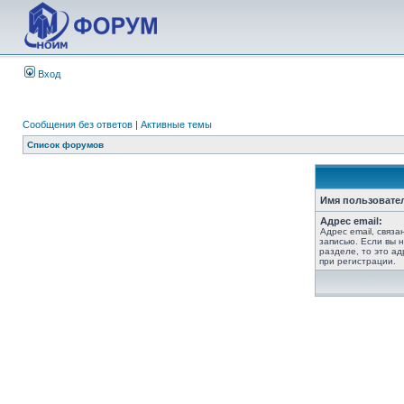
Вход
Сообщения без ответов
|
Активные темы
Список форумов
Имя пользовате
Адрес email:
Адрес email, связ
записью. Если вы 
разделе, то это ад
при регистрации.