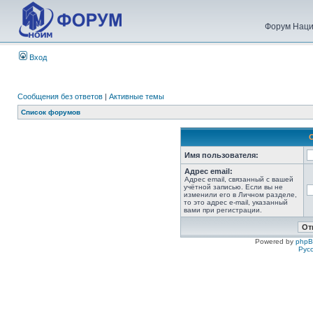
Форум Наци
Вход
Сообщения без ответов
|
Активные темы
Список форумов
Имя пользователя:
Адрес email:
Адрес email, связанный с вашей
учётной записью. Если вы не
изменили его в Личном разделе,
то это адрес e-mail, указанный
вами при регистрации.
Powered by
php
Рус