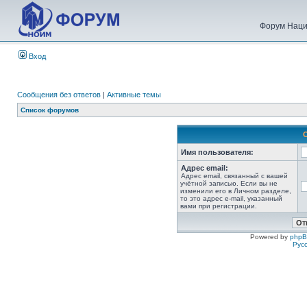
Форум Наци
Вход
Сообщения без ответов
|
Активные темы
Список форумов
Имя пользователя:
Адрес email:
Адрес email, связанный с вашей
учётной записью. Если вы не
изменили его в Личном разделе,
то это адрес e-mail, указанный
вами при регистрации.
Powered by
php
Рус