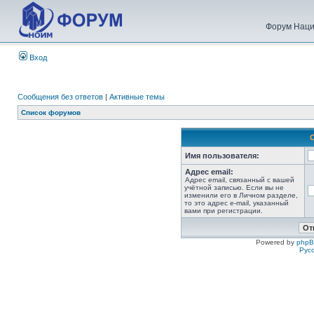
Форум Наци
Вход
Сообщения без ответов
|
Активные темы
Список форумов
Имя пользователя:
Адрес email:
Адрес email, связанный с вашей
учётной записью. Если вы не
изменили его в Личном разделе,
то это адрес e-mail, указанный
вами при регистрации.
Powered by
php
Рус