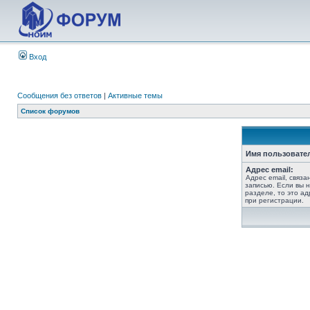
Вход
Сообщения без ответов
|
Активные темы
Список форумов
Имя пользовате
Адрес email:
Адрес email, связ
записью. Если вы 
разделе, то это ад
при регистрации.