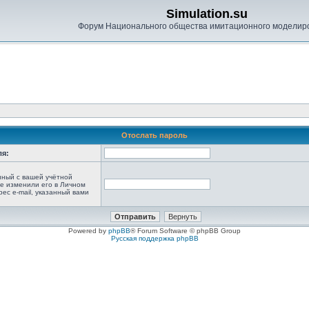
Simulation.su
Форум Национального общества имитационного моделир
Отослать пароль
ля:
анный с вашей учётной
не изменили его в Личном
рес e-mail, указанный вами
Powered by
phpBB
® Forum Software © phpBB Group
Русская поддержка phpBB