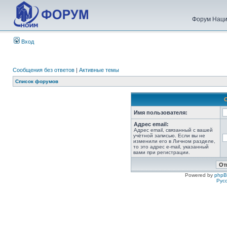
Форум Наци
Вход
Сообщения без ответов
|
Активные темы
Список форумов
Имя пользователя:
Адрес email:
Адрес email, связанный с вашей
учётной записью. Если вы не
изменили его в Личном разделе,
то это адрес e-mail, указанный
вами при регистрации.
Powered by
php
Рус