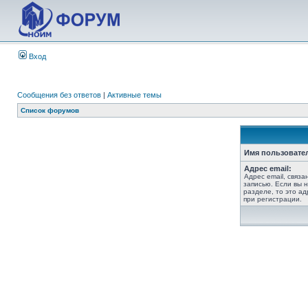
Вход
Сообщения без ответов
|
Активные темы
Список форумов
Имя пользовате
Адрес email:
Адрес email, связ
записью. Если вы 
разделе, то это ад
при регистрации.