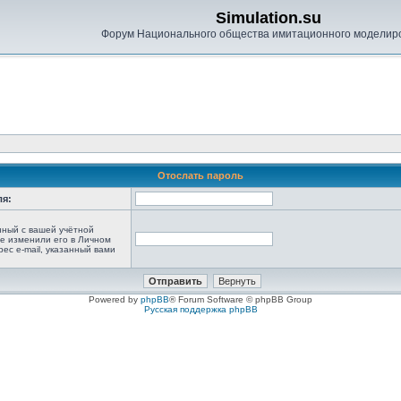
Simulation.su
Форум Национального общества имитационного моделир
Отослать пароль
ля:
анный с вашей учётной
не изменили его в Личном
рес e-mail, указанный вами
Powered by
phpBB
® Forum Software © phpBB Group
Русская поддержка phpBB