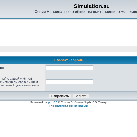
Simulation.su
Форум Национального общества имитационного моделир
Отослать пароль
ля:
анный с вашей учётной
не изменили его в Личном
рес e-mail, указанный вами
Powered by
phpBB
® Forum Software © phpBB Group
Русская поддержка phpBB