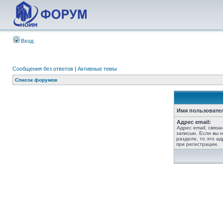
Вход
Сообщения без ответов
|
Активные темы
Список форумов
Имя пользовате
Адрес email:
Адрес email, связ
записью. Если вы 
разделе, то это ад
при регистрации.