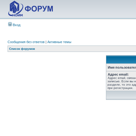
Вход
Сообщения без ответов
|
Активные темы
Список форумов
Имя пользовате
Адрес email:
Адрес email, связ
записью. Если вы 
разделе, то это ад
при регистрации.