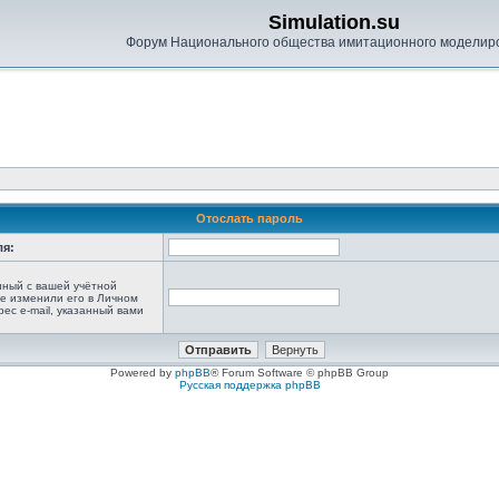
Simulation.su
Форум Национального общества имитационного моделир
Отослать пароль
ля:
анный с вашей учётной
не изменили его в Личном
рес e-mail, указанный вами
Powered by
phpBB
® Forum Software © phpBB Group
Русская поддержка phpBB