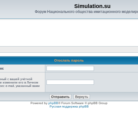
Simulation.su
Форум Национального общества имитационного моделир
Отослать пароль
ля:
анный с вашей учётной
не изменили его в Личном
рес e-mail, указанный вами
Powered by
phpBB
® Forum Software © phpBB Group
Русская поддержка phpBB