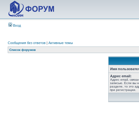
Вход
Сообщения без ответов
|
Активные темы
Список форумов
Имя пользовате
Адрес email:
Адрес email, связ
записью. Если вы 
разделе, то это ад
при регистрации.