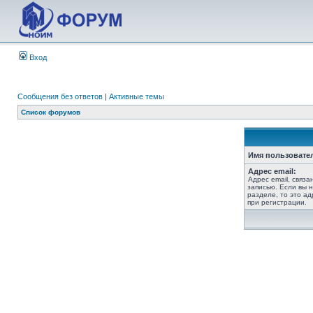
Вход
Сообщения без ответов
|
Активные темы
Список форумов
Имя пользовате
Адрес email:
Адрес email, связ
записью. Если вы 
разделе, то это ад
при регистрации.