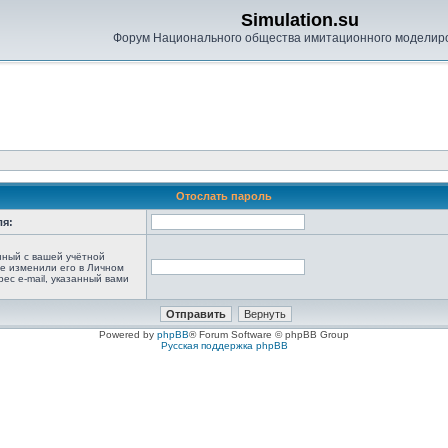
Simulation.su
Форум Национального общества имитационного моделир
Отослать пароль
ля:
анный с вашей учётной
не изменили его в Личном
рес e-mail, указанный вами
Powered by
phpBB
® Forum Software © phpBB Group
Русская поддержка phpBB