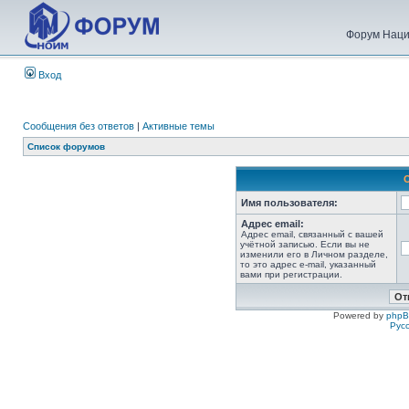
Форум Наци
Вход
Сообщения без ответов
|
Активные темы
Список форумов
Имя пользователя:
Адрес email:
Адрес email, связанный с вашей
учётной записью. Если вы не
изменили его в Личном разделе,
то это адрес e-mail, указанный
вами при регистрации.
Powered by
php
Рус