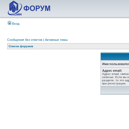
Вход
Сообщения без ответов
|
Активные темы
Список форумов
Имя пользовате
Адрес email:
Адрес email, связ
записью. Если вы 
разделе, то это ад
при регистрации.