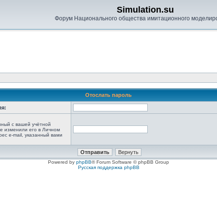
Simulation.su
Форум Национального общества имитационного моделир
Отослать пароль
ля:
анный с вашей учётной
не изменили его в Личном
рес e-mail, указанный вами
Powered by
phpBB
® Forum Software © phpBB Group
Русская поддержка phpBB