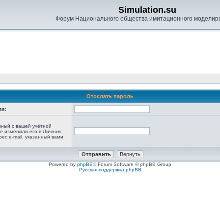
Simulation.su
Форум Национального общества имитационного моделир
Отослать пароль
ля:
анный с вашей учётной
не изменили его в Личном
рес e-mail, указанный вами
Powered by
phpBB
® Forum Software © phpBB Group
Русская поддержка phpBB