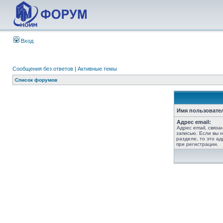
Вход
Сообщения без ответов
|
Активные темы
Список форумов
Имя пользовате
Адрес email:
Адрес email, связ
записью. Если вы 
разделе, то это ад
при регистрации.