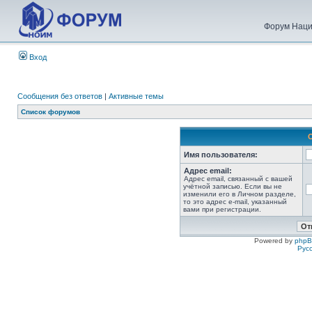
Форум Наци
Вход
Сообщения без ответов
|
Активные темы
Список форумов
Имя пользователя:
Адрес email:
Адрес email, связанный с вашей
учётной записью. Если вы не
изменили его в Личном разделе,
то это адрес e-mail, указанный
вами при регистрации.
Powered by
php
Рус