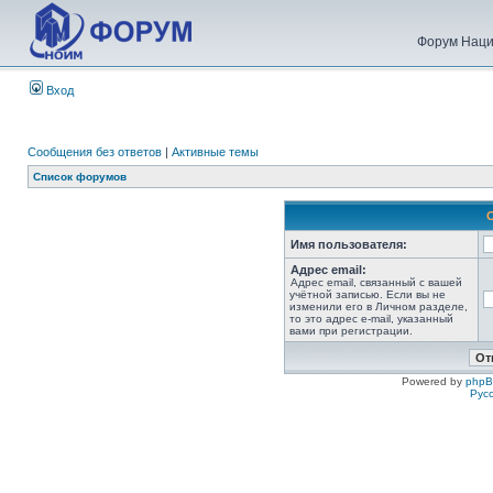
Форум Наци
Вход
Сообщения без ответов
|
Активные темы
Список форумов
Имя пользователя:
Адрес email:
Адрес email, связанный с вашей
учётной записью. Если вы не
изменили его в Личном разделе,
то это адрес e-mail, указанный
вами при регистрации.
Powered by
php
Рус