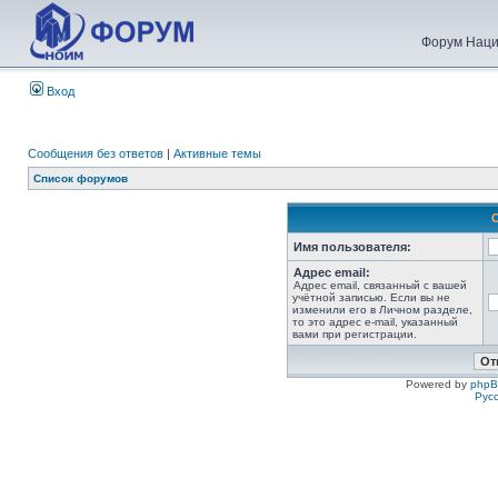
Форум Наци
Вход
Сообщения без ответов
|
Активные темы
Список форумов
Имя пользователя:
Адрес email:
Адрес email, связанный с вашей
учётной записью. Если вы не
изменили его в Личном разделе,
то это адрес e-mail, указанный
вами при регистрации.
Powered by
php
Рус