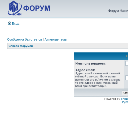
Форум Наци
Вход
Сообщения без ответов
|
Активные темы
Список форумов
Имя пользователя:
Адрес email:
Адрес email, связанный с вашей
учётной записью. Если вы не
изменили его в Личном разделе,
то это адрес e-mail, указанный
вами при регистрации.
Powered by
php
Рус