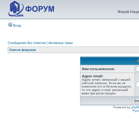
Форум Наци
Вход
Сообщения без ответов
|
Активные темы
Список форумов
Имя пользователя:
Адрес email:
Адрес email, связанный с вашей
учётной записью. Если вы не
изменили его в Личном разделе,
то это адрес e-mail, указанный
вами при регистрации.
Powered by
php
Рус