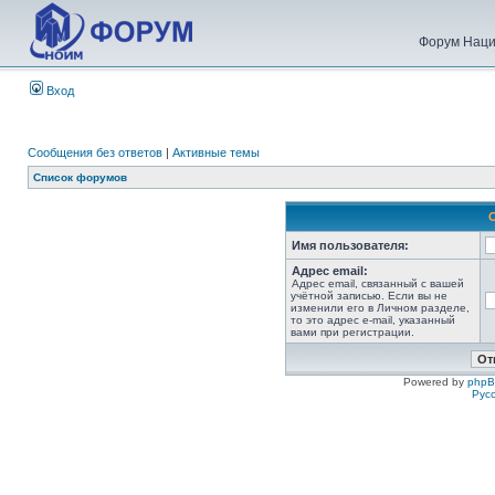
Форум Наци
Вход
Сообщения без ответов
|
Активные темы
Список форумов
Имя пользователя:
Адрес email:
Адрес email, связанный с вашей
учётной записью. Если вы не
изменили его в Личном разделе,
то это адрес e-mail, указанный
вами при регистрации.
Powered by
php
Рус