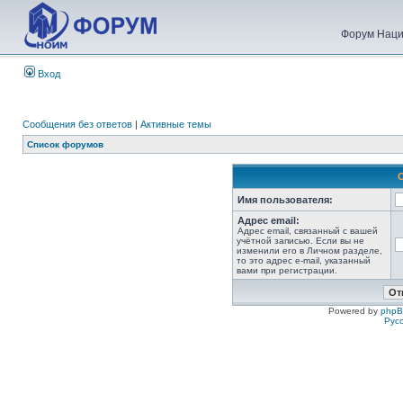
Форум Наци
Вход
Сообщения без ответов
|
Активные темы
Список форумов
Имя пользователя:
Адрес email:
Адрес email, связанный с вашей
учётной записью. Если вы не
изменили его в Личном разделе,
то это адрес e-mail, указанный
вами при регистрации.
Powered by
php
Рус