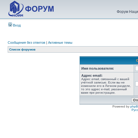
Форум Наци
Вход
Сообщения без ответов
|
Активные темы
Список форумов
Имя пользователя:
Адрес email:
Адрес email, связанный с вашей
учётной записью. Если вы не
изменили его в Личном разделе,
то это адрес e-mail, указанный
вами при регистрации.
Powered by
php
Рус