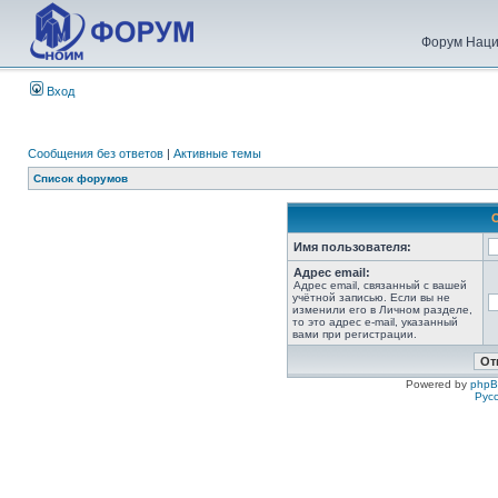
Форум Наци
Вход
Сообщения без ответов
|
Активные темы
Список форумов
Имя пользователя:
Адрес email:
Адрес email, связанный с вашей
учётной записью. Если вы не
изменили его в Личном разделе,
то это адрес e-mail, указанный
вами при регистрации.
Powered by
php
Рус