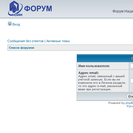
Форум Наци
Вход
Сообщения без ответов
|
Активные темы
Список форумов
Имя пользователя:
Адрес email:
Адрес email, связанный с вашей
учётной записью. Если вы не
изменили его в Личном разделе,
то это адрес e-mail, указанный
вами при регистрации.
Powered by
php
Рус