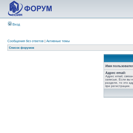
Вход
Сообщения без ответов
|
Активные темы
Список форумов
Имя пользовате
Адрес email:
Адрес email, связ
записью. Если вы 
разделе, то это ад
при регистрации.