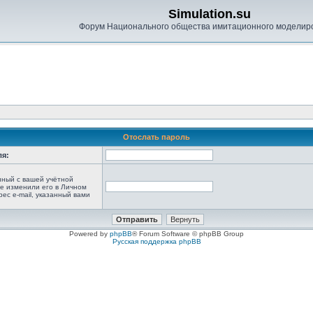
Simulation.su
Форум Национального общества имитационного моделир
Отослать пароль
ля:
анный с вашей учётной
не изменили его в Личном
рес e-mail, указанный вами
Powered by
phpBB
® Forum Software © phpBB Group
Русская поддержка phpBB