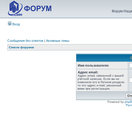
Форум Наци
Вход
Сообщения без ответов
|
Активные темы
Список форумов
Имя пользователя:
Адрес email:
Адрес email, связанный с вашей
учётной записью. Если вы не
изменили его в Личном разделе,
то это адрес e-mail, указанный
вами при регистрации.
Powered by
php
Рус