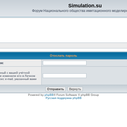
Simulation.su
Форум Национального общества имитационного моделир
Отослать пароль
ля:
анный с вашей учётной
не изменили его в Личном
рес e-mail, указанный вами
Powered by
phpBB
® Forum Software © phpBB Group
Русская поддержка phpBB