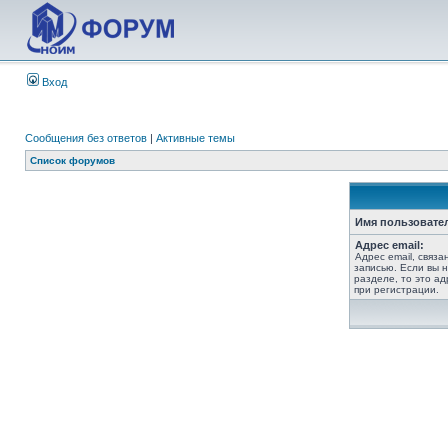
Вход
Сообщения без ответов
|
Активные темы
Список форумов
Имя пользовате
Адрес email:
Адрес email, связ
записью. Если вы 
разделе, то это ад
при регистрации.