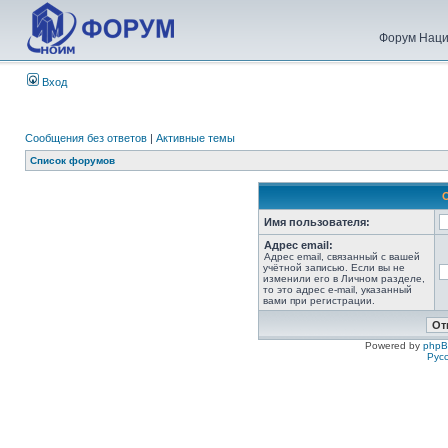
Форум Наци
Вход
Сообщения без ответов
|
Активные темы
Список форумов
Имя пользователя:
Адрес email:
Адрес email, связанный с вашей
учётной записью. Если вы не
изменили его в Личном разделе,
то это адрес e-mail, указанный
вами при регистрации.
Powered by
php
Рус