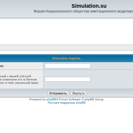
Simulation.su
Форум Национального общества имитационного моделир
Отослать пароль
ля:
анный с вашей учётной
не изменили его в Личном
рес e-mail, указанный вами
Powered by
phpBB
® Forum Software © phpBB Group
Русская поддержка phpBB