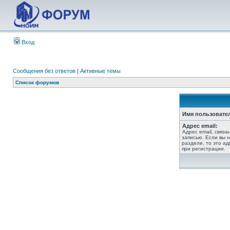
Вход
Сообщения без ответов
|
Активные темы
Список форумов
Имя пользовате
Адрес email:
Адрес email, связ
записью. Если вы 
разделе, то это ад
при регистрации.