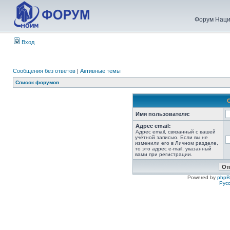
Форум Наци
Вход
Сообщения без ответов
|
Активные темы
Список форумов
Имя пользователя:
Адрес email:
Адрес email, связанный с вашей
учётной записью. Если вы не
изменили его в Личном разделе,
то это адрес e-mail, указанный
вами при регистрации.
Powered by
php
Рус