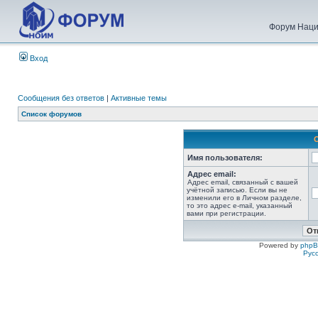
Форум Наци
Вход
Сообщения без ответов
|
Активные темы
Список форумов
Имя пользователя:
Адрес email:
Адрес email, связанный с вашей
учётной записью. Если вы не
изменили его в Личном разделе,
то это адрес e-mail, указанный
вами при регистрации.
Powered by
php
Рус