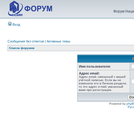
Форум Наци
Вход
Сообщения без ответов
|
Активные темы
Список форумов
Имя пользователя:
Адрес email:
Адрес email, связанный с вашей
учётной записью. Если вы не
изменили его в Личном разделе,
то это адрес e-mail, указанный
вами при регистрации.
Powered by
php
Рус