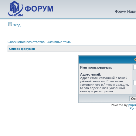
Форум Наци
Вход
Сообщения без ответов
|
Активные темы
Список форумов
Имя пользователя:
Адрес email:
Адрес email, связанный с вашей
учётной записью. Если вы не
изменили его в Личном разделе,
то это адрес e-mail, указанный
вами при регистрации.
Powered by
php
Рус