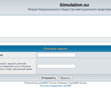
Simulation.su
Форум Национального общества имитационного моделир
Отослать пароль
ля:
анный с вашей учётной
не изменили его в Личном
рес e-mail, указанный вами
Powered by
phpBB
® Forum Software © phpBB Group
Русская поддержка phpBB