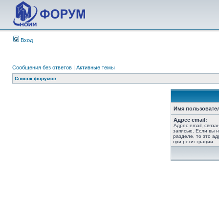
Вход
Сообщения без ответов
|
Активные темы
Список форумов
Имя пользовате
Адрес email:
Адрес email, связ
записью. Если вы 
разделе, то это ад
при регистрации.