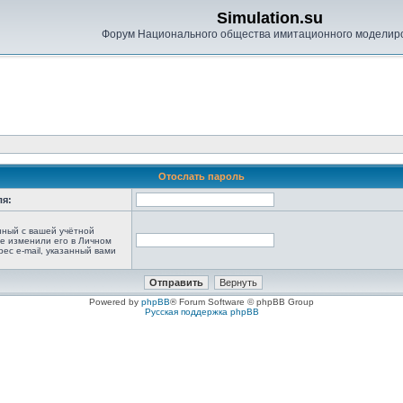
Simulation.su
Форум Национального общества имитационного моделир
Отослать пароль
ля:
анный с вашей учётной
не изменили его в Личном
рес e-mail, указанный вами
Powered by
phpBB
® Forum Software © phpBB Group
Русская поддержка phpBB