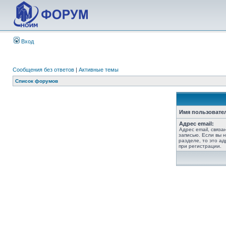
Вход
Сообщения без ответов
|
Активные темы
Список форумов
Имя пользовате
Адрес email:
Адрес email, связ
записью. Если вы 
разделе, то это ад
при регистрации.