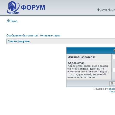
Форум Наци
Вход
Сообщения без ответов
|
Активные темы
Список форумов
Имя пользователя:
Адрес email:
Адрес email, связанный с вашей
учётной записью. Если вы не
изменили его в Личном разделе,
то это адрес e-mail, указанный
вами при регистрации.
Powered by
php
Рус