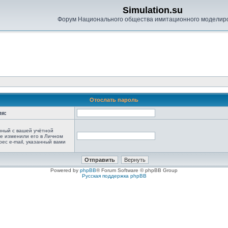
Simulation.su
Форум Национального общества имитационного моделир
Отослать пароль
ля:
анный с вашей учётной
не изменили его в Личном
рес e-mail, указанный вами
Powered by
phpBB
® Forum Software © phpBB Group
Русская поддержка phpBB