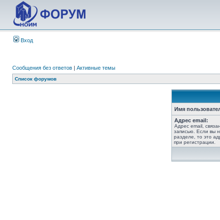
Вход
Сообщения без ответов
|
Активные темы
Список форумов
Имя пользовате
Адрес email:
Адрес email, связ
записью. Если вы 
разделе, то это ад
при регистрации.