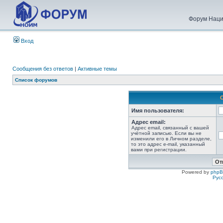
Форум Наци
Вход
Сообщения без ответов
|
Активные темы
Список форумов
Имя пользователя:
Адрес email:
Адрес email, связанный с вашей
учётной записью. Если вы не
изменили его в Личном разделе,
то это адрес e-mail, указанный
вами при регистрации.
Powered by
php
Рус