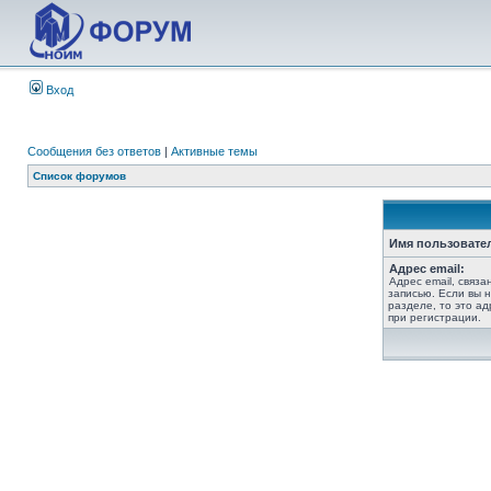
Вход
Сообщения без ответов
|
Активные темы
Список форумов
Имя пользовате
Адрес email:
Адрес email, связ
записью. Если вы 
разделе, то это ад
при регистрации.