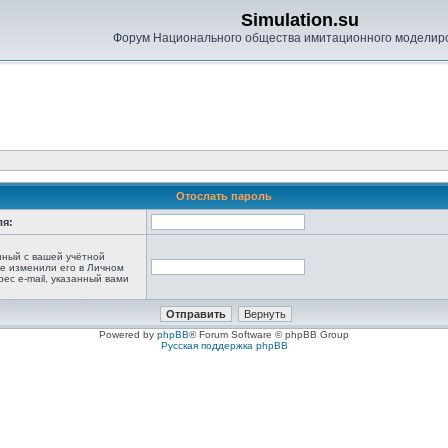
Simulation.su
Форум Национального общества имитационного моделир
Отослать пароль
ля:
анный с вашей учётной
не изменили его в Личном
рес e-mail, указанный вами
Powered by
phpBB
® Forum Software © phpBB Group
Русская поддержка phpBB