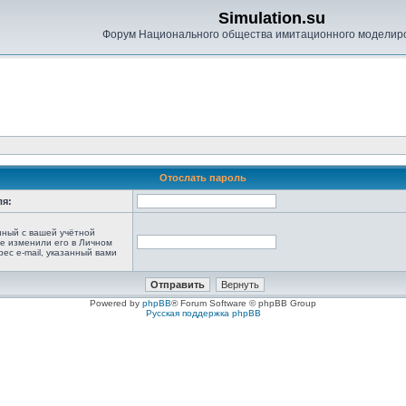
Simulation.su
Форум Национального общества имитационного моделир
Отослать пароль
ля:
анный с вашей учётной
не изменили его в Личном
рес e-mail, указанный вами
Powered by
phpBB
® Forum Software © phpBB Group
Русская поддержка phpBB