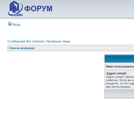
Вход
Сообщения без ответов
|
Активные темы
Список форумов
Имя пользовате
Адрес email:
Адрес email, связ
записью. Если вы 
разделе, то это ад
при регистрации.