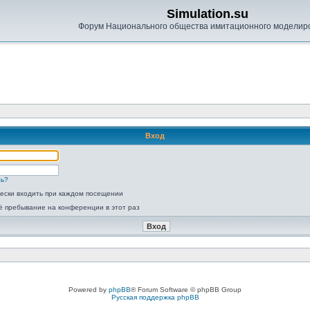
Simulation.su
Форум Национального общества имитационного моделир
Вход
ль?
ески входить при каждом посещении
ё пребывание на конференции в этот раз
Powered by
phpBB
® Forum Software © phpBB Group
Русская поддержка phpBB