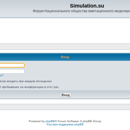
Simulation.su
Форум Национального общества имитационного моделир
Вход
ль?
ески входить при каждом посещении
ё пребывание на конференции в этот раз
Powered by
phpBB
® Forum Software © phpBB Group
Русская поддержка phpBB