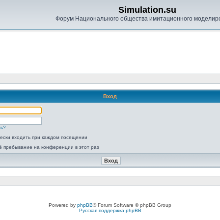
Simulation.su
Форум Национального общества имитационного моделир
Вход
ль?
ески входить при каждом посещении
ё пребывание на конференции в этот раз
Powered by
phpBB
® Forum Software © phpBB Group
Русская поддержка phpBB