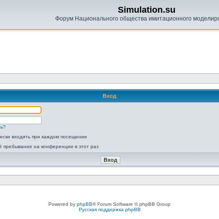
Simulation.su
Форум Национального общества имитационного моделир
Вход
ль?
ески входить при каждом посещении
ё пребывание на конференции в этот раз
Powered by
phpBB
® Forum Software © phpBB Group
Русская поддержка phpBB