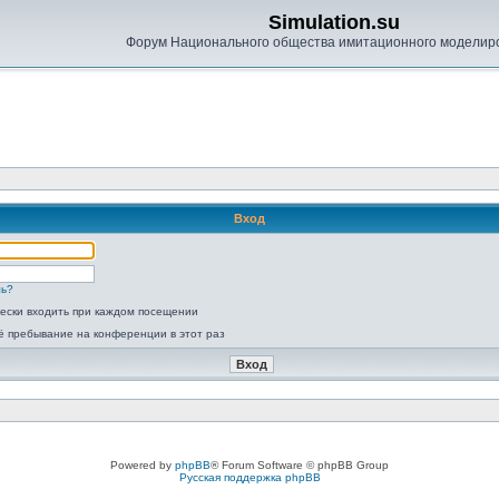
Simulation.su
Форум Национального общества имитационного моделир
Вход
ль?
ески входить при каждом посещении
ё пребывание на конференции в этот раз
Powered by
phpBB
® Forum Software © phpBB Group
Русская поддержка phpBB