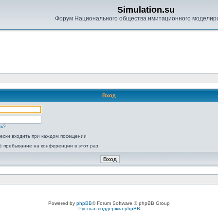
Simulation.su
Форум Национального общества имитационного моделир
Вход
ль?
ески входить при каждом посещении
ё пребывание на конференции в этот раз
Powered by
phpBB
® Forum Software © phpBB Group
Русская поддержка phpBB